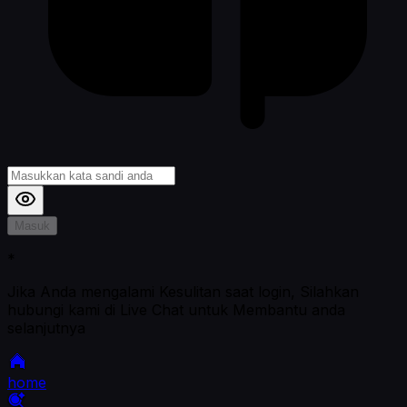
Masuk
*
Jika Anda mengalami Kesulitan saat login, Silahkan
hubungi kami di Live Chat untuk Membantu anda
selanjutnya
home