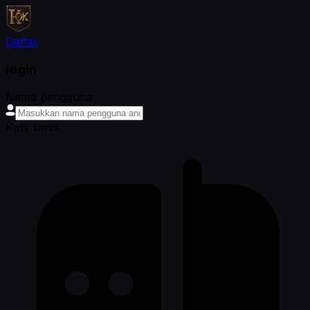
Daftar
login
Nama pengguna
Kata sandi