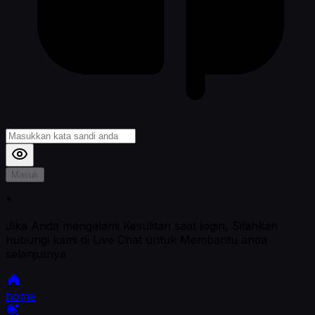
Masuk
*
Jika Anda mengalami Kesulitan saat login, Silahkan
hubungi kami di Live Chat untuk Membantu anda
selanjutnya
home