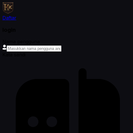
Daftar
login
Nama pengguna
Kata sandi