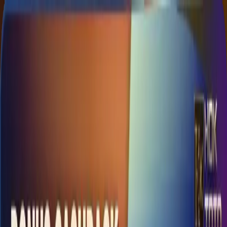
Daftar
Masuk
promotion
Promosi Semua
Category :
Semua
EVENT SPECIAL KEMERDEKAAN
🎉 EVENT SPECIAL KEMERDEKAAN 🎉 Rayakan Hari
Kemerdekaan Indonesia dengan EVENT CASHBACK
HARIAN – SE' ...'
Rincian
LOMBA HARIAN 3D-3LINE
LOMBA HARIAN 3D-3LINE 🎉 INFO TERBARU LOMBA
HARIAN LXGROUP 🎉 Mulai 01 Agustus 2026, lomba