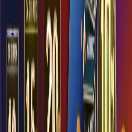
TERBESAR
Info Cashback untuk MEMBER setia LXGROUP!
Cashback Pragmatic Play Kekalahan Rp200.000 –
Rp999.999 →' ...'
Rincian
HOKTOTO – Prediksi Jitu
dan Statistik Lengkap
untuk Tingkatkan Peluang
Menang
HOKTOTO
telah menjadi salah satu platform togel online
yang paling dicari oleh para pemain berpengalaman
maupun pemula. Rahasianya terletak pada kombinasi
prediksi jitu dan statistik lengkap yang membantu setiap