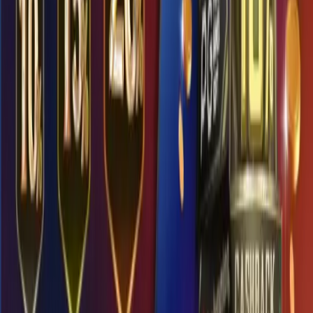
anggota meningkatkan peluang menang. Dengan sistem
analisis data yang terus diperbarui, HOKTOTO
memberikan insight akurat mengenai angka-angka
potensial yang sering muncul, sehingga strategi bermain
Anda bisa lebih tepat sasaran.
Selain menyediakan prediksi harian, HOKTOTO juga
menghadirkan
statistik historis
dari berbagai pasaran
togel, mulai dari angka keluar terbesar, angka favorit,
hingga pola angka yang sering muncul. Fitur ini
memungkinkan pemain melakukan evaluasi tren
sebelumnya untuk membuat keputusan taruhan yang
lebih cerdas. Statistik lengkap ini menjadi senjata utama
bagi mereka yang ingin bermain dengan pendekatan
logis dan terukur, bukan sekadar mengandalkan
keberuntungan.
Salah satu keunggulan HOKTOTO adalah kemudahan
akses data. Pemain dapat memanfaatkan
grafik
interaktif
, tabel angka keluar, dan laporan bulanan yang