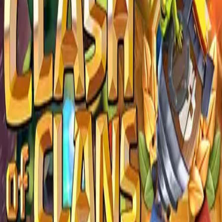
interaktif
, tabel angka keluar, dan laporan bulanan yang
memudahkan analisis. Semua data ini tersaji dengan
tampilan yang ramah pengguna sehingga bahkan
pemula pun bisa memahami pola angka dengan cepat.
Dengan memanfaatkan informasi ini, Anda bisa
merancang strategi prediksi yang lebih efektif dan
meningkatkan peluang menang setiap kali memasang
taruhan.
Selain aspek statistik, HOKTOTO juga menghadirkan
prediksi jitu yang dirancang oleh tim ahli dengan
pengalaman bertahun-tahun di dunia
togel online
.
Prediksi ini tidak hanya berdasarkan intuisi, tetapi juga
perhitungan matematis dan analisis pola data
sebelumnya. Dengan memadukan prediksi jitu dan data
statistik lengkap, pemain memiliki keuntungan tambahan
untuk meraih kemenangan lebih konsisten dan
mengurangi risiko kalah secara signifikan.