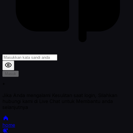
Masuk
*
Jika Anda mengalami Kesulitan saat login, Silahkan
hubungi kami di Live Chat untuk Membantu anda
selanjutnya
home