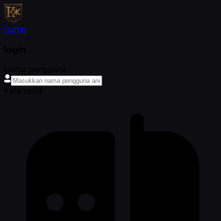
Daftar
login
Nama pengguna
Kata sandi