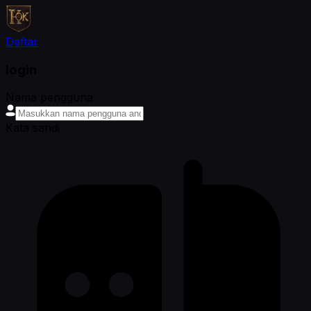
Daftar
login
Nama pengguna
Kata sandi