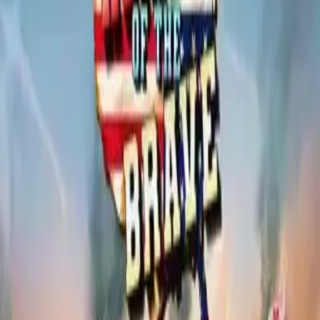
anggota meningkatkan peluang menang. Dengan sistem
analisis data yang terus diperbarui, HOKTOTO
memberikan insight akurat mengenai angka-angka
potensial yang sering muncul, sehingga strategi bermain
Anda bisa lebih tepat sasaran.
Selain menyediakan prediksi harian, HOKTOTO juga
menghadirkan
statistik historis
dari berbagai pasaran
togel, mulai dari angka keluar terbesar, angka favorit,
hingga pola angka yang sering muncul. Fitur ini
memungkinkan pemain melakukan evaluasi tren
sebelumnya untuk membuat keputusan taruhan yang
lebih cerdas. Statistik lengkap ini menjadi senjata utama
bagi mereka yang ingin bermain dengan pendekatan
logis dan terukur, bukan sekadar mengandalkan
keberuntungan.
Salah satu keunggulan HOKTOTO adalah kemudahan
akses data. Pemain dapat memanfaatkan
grafik