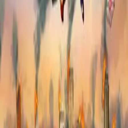
interaktif
, tabel angka keluar, dan laporan bulanan yang
memudahkan analisis. Semua data ini tersaji dengan
tampilan yang ramah pengguna sehingga bahkan
pemula pun bisa memahami pola angka dengan cepat.
Dengan memanfaatkan informasi ini, Anda bisa
merancang strategi prediksi yang lebih efektif dan
meningkatkan peluang menang setiap kali memasang
taruhan.
Selain aspek statistik, HOKTOTO juga menghadirkan
prediksi jitu yang dirancang oleh tim ahli dengan
pengalaman bertahun-tahun di dunia
togel online
.
Prediksi ini tidak hanya berdasarkan intuisi, tetapi juga
perhitungan matematis dan analisis pola data
sebelumnya. Dengan memadukan prediksi jitu dan data
statistik lengkap, pemain memiliki keuntungan tambahan
untuk meraih kemenangan lebih konsisten dan
mengurangi risiko kalah secara signifikan.