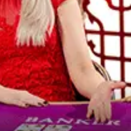
el angka keluar, dan laporan bulanan yang memudahkan
i pola angka dengan cepat. Dengan memanfaatkan
i memasang taruhan.
ertahun-tahun di dunia
togel online
. Prediksi ini tidak hanya
jitu dan data statistik lengkap, pemain memiliki
an
mudah diakses
. Setiap fitur dibuat untuk mendukung
etiap pasaran. Dengan memanfaatkan seluruh fasilitas ini,
gan HOKTOTO dan maksimalkan strategi bermain Anda