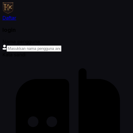
Daftar
login
Nama pengguna
Kata sandi