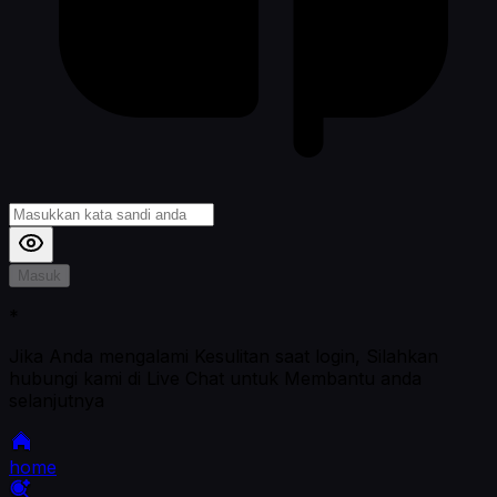
Masuk
*
Jika Anda mengalami Kesulitan saat login, Silahkan
hubungi kami di Live Chat untuk Membantu anda
selanjutnya
home