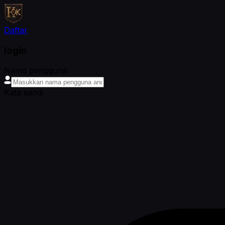
Daftar
login
Nama pengguna
Kata sandi