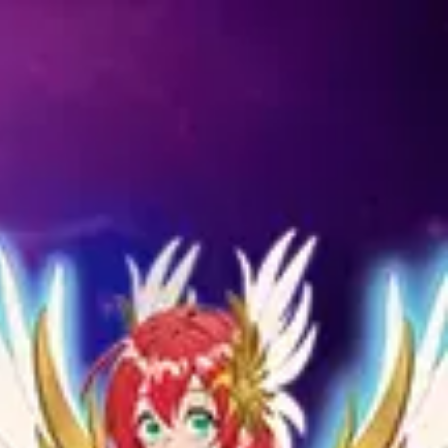
ingkatkan Peluang Menang
n pemula. Rahasianya terletak pada kombinasi prediksi
a yang terus diperbarui, HOKTOTO memberikan insight
n.
 dari angka keluar terbesar, angka favorit, hingga pola
san taruhan yang lebih cerdas. Statistik lengkap ini
ndalkan keberuntungan.