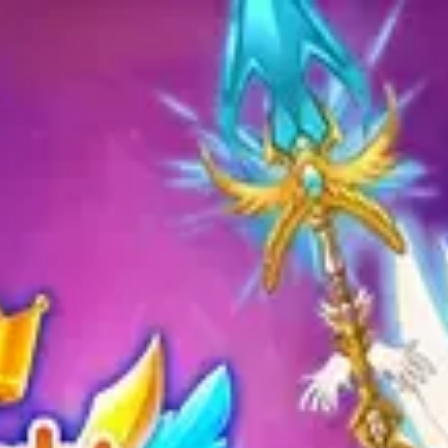
n Statistik Lengkap untuk T
e yang paling dicari oleh para pemain berpengalaman maupu
 meningkatkan peluang menang. Dengan sistem analisis dat
l, sehingga strategi bermain Anda bisa lebih tepat sasara
ghadirkan
statistik historis
dari berbagai pasaran togel, mulai
 melakukan evaluasi tren sebelumnya untuk membuat keputu
engan pendekatan logis dan terukur, bukan sekadar menga