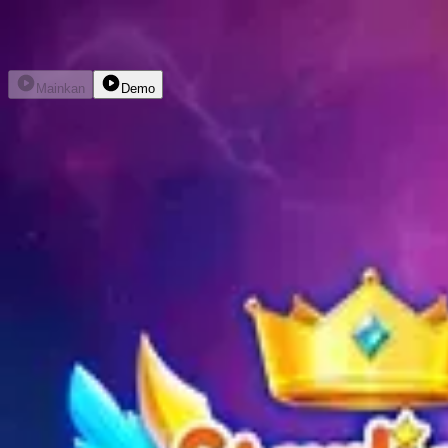
Daftar
Masuk
Mainkan
Demo
Starlight Princess 1000
pragmatic
kembali
HOKTOTO – Prediksi Jitu da
HOKTOTO
telah menjadi salah satu platform togel onlin
jitu dan statistik lengkap yang membantu setiap anggota
akurat mengenai angka-angka potensial yang sering muncu
Selain menyediakan prediksi harian, HOKTOTO juga men
angka yang sering muncul. Fitur ini memungkinkan pemain
menjadi senjata utama bagi mereka yang ingin bermain d