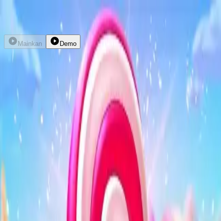
Daftar
Masuk
Mainkan
Demo
Sweet Bonanza 1000
pragmatic
kembali
HOKTOTO – Prediksi Jitu
dan Statistik Lengkap
untuk Tingkatkan Peluang
Menang
HOKTOTO
telah menjadi salah satu platform togel online
yang paling dicari oleh para pemain berpengalaman
maupun pemula. Rahasianya terletak pada kombinasi
prediksi jitu dan statistik lengkap yang membantu setiap