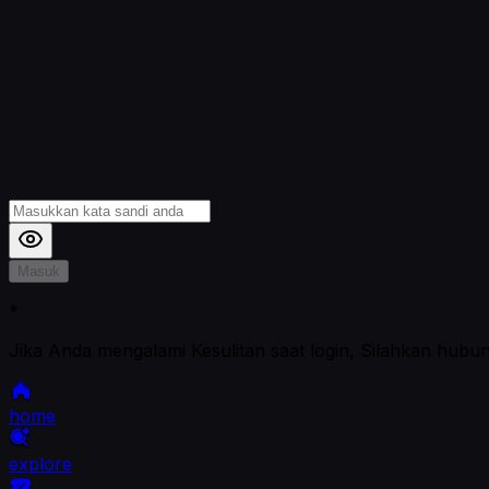
Masuk
*
Jika Anda mengalami Kesulitan saat login, Silahkan hubu
home
explore