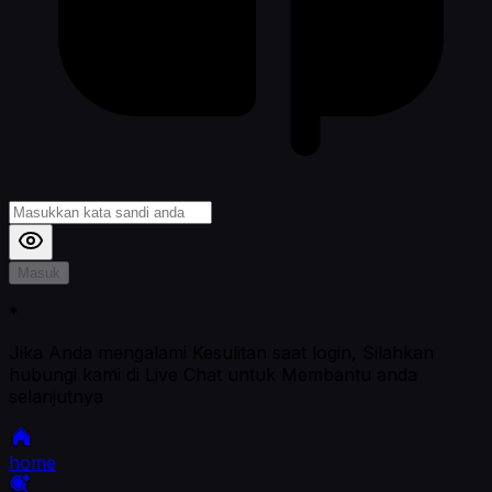
Masuk
*
Jika Anda mengalami Kesulitan saat login, Silahkan
hubungi kami di Live Chat untuk Membantu anda
selanjutnya
home