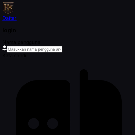
Daftar
login
Nama pengguna
Kata sandi