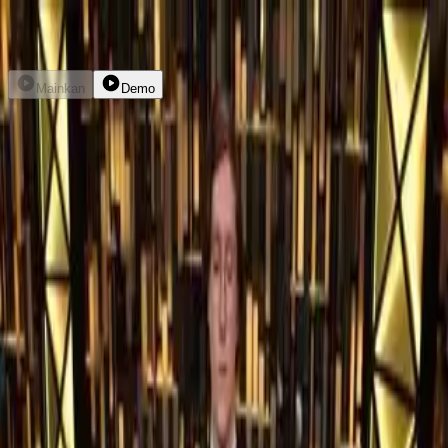
Daftar
Masuk
Mainkan
Demo
Ultimate Texas Hold'em
evolutiongaming
kembali
HOKTOTO – Prediksi Jitu
dan Statistik Lengkap
untuk Tingkatkan Peluang
Menang
HOKTOTO
telah menjadi salah satu platform togel online
yang paling dicari oleh para pemain berpengalaman
maupun pemula. Rahasianya terletak pada kombinasi
prediksi jitu dan statistik lengkap yang membantu setiap