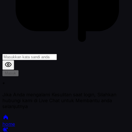
Masuk
*
Jika Anda mengalami Kesulitan saat login, Silahkan
hubungi kami di Live Chat untuk Membantu anda
selanjutnya
home