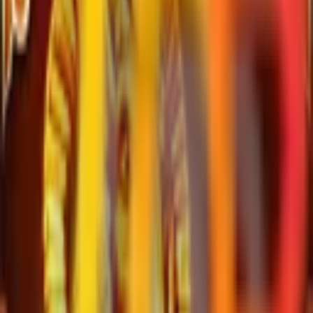
Mahjong
JDB
ProsperityTiger
JDB
MarvelousIV
JDB
Wonder Elephant
JDB
LuckyDiamond
JDB
DragonGate
JDB
Spindrift2
JDB
DoubleWilds
JDB
MoneyBagsMan
JDB
MinerBabe
JDB
GoldenDisco
JDB
Super Niubi Deluxe
JDB
Treausure Bowl
JDB
Mjoinir
JDB
Pirate Treasure
JDB
Fortune Treasure
JDB
Egypt Treasure
JDB
GoLaiFu
JDB
BirdsParty
JDB
StreetFighter
JDB
OnePunchMan
JDB
PandaPanda
JDB
XiYangYang
JDB