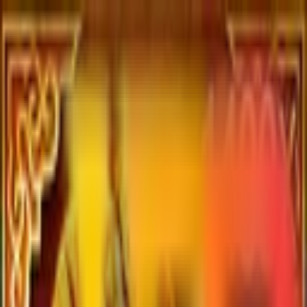
Daftar
Masuk
casino
Cari Permainan
koi gate
clash of clans super rich
plinko+
world cup 2026
lightning roulette
crash game
for you
slot
live casino
4
arcade
fishing
2603
635
104
21
Provider :
JDB
Filter :
TERKENAL
NewYear
JDB