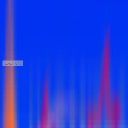
Double Double Bonus Poker 50 Hand
Habanero
Double Bonus Poker 100 Hand
Habanero
Double Double Bonus Poker 1 Hand
Habanero
Double Bonus Poker 10 Hand
Habanero
Double Bonus Poker 50 Hand
Habanero
Bonus Poker 50 Hand
Habanero
Bonus Poker 100 Hand
Habanero
Double Bonus Poker 1 Hand
Habanero
Double Bonus Poker 5 Hand
Habanero
Bonus Poker 5 Hand
Habanero
Bonus Poker 10 Hand
Habanero
Loading...
24
/
50
Game
Page
1
of
3
HOKTOTO – Prediksi Jitu
dan Statistik Lengkap
untuk Tingkatkan Peluang