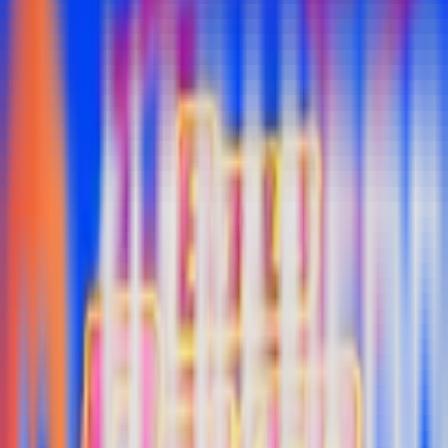
Menang
HOKTOTO
telah menjadi salah satu platform togel online
yang paling dicari oleh para pemain berpengalaman
maupun pemula. Rahasianya terletak pada kombinasi
prediksi jitu dan statistik lengkap yang membantu setiap
anggota meningkatkan peluang menang. Dengan sistem
analisis data yang terus diperbarui, HOKTOTO
memberikan insight akurat mengenai angka-angka
potensial yang sering muncul, sehingga strategi bermain
Anda bisa lebih tepat sasaran.
Selain menyediakan prediksi harian, HOKTOTO juga
menghadirkan
statistik historis
dari berbagai pasaran
togel, mulai dari angka keluar terbesar, angka favorit,
hingga pola angka yang sering muncul. Fitur ini
memungkinkan pemain melakukan evaluasi tren
sebelumnya untuk membuat keputusan taruhan yang