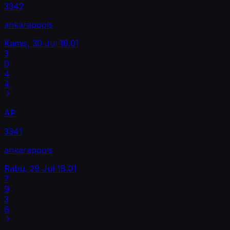
3342
ankarapools
Kamis, 30 Jul
18.01
3
0
4
4
AP
3341
ankarapools
Rabu, 29 Jul
18.01
7
9
3
6