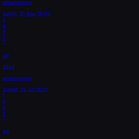
ankarapools
Sabtu, 01 Agu
18.04
3
4
7
5
AP
3343
ankarapools
Jumat, 31 Jul
18.01
1
6
5
7
AP