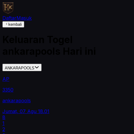
Daftar
Masuk
kembali
Keluaran Togel
ankarapools
Hari ini
ANKARAPOOLS
AP
3350
ankarapools
Jumat, 07 Agu
18.01
8
1
2