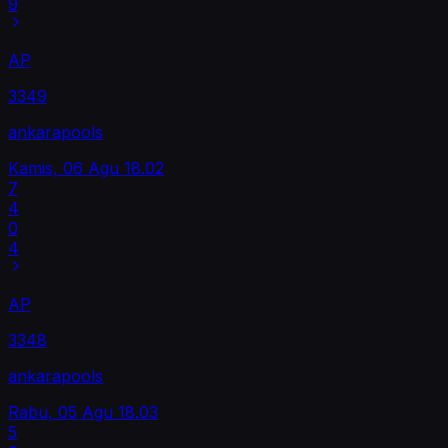
9
AP
3349
ankarapools
Kamis, 06 Agu
18.02
7
4
0
4
AP
3348
ankarapools
Rabu, 05 Agu
18.03
5