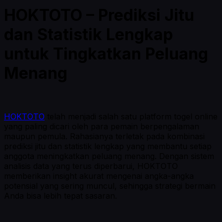
HOKTOTO – Prediksi Jitu
dan Statistik Lengkap
untuk Tingkatkan Peluang
Menang
HOKTOTO
telah menjadi salah satu platform togel online
yang paling dicari oleh para pemain berpengalaman
maupun pemula. Rahasianya terletak pada kombinasi
prediksi jitu dan statistik lengkap yang membantu setiap
anggota meningkatkan peluang menang. Dengan sistem
analisis data yang terus diperbarui, HOKTOTO
memberikan insight akurat mengenai angka-angka
potensial yang sering muncul, sehingga strategi bermain
Anda bisa lebih tepat sasaran.