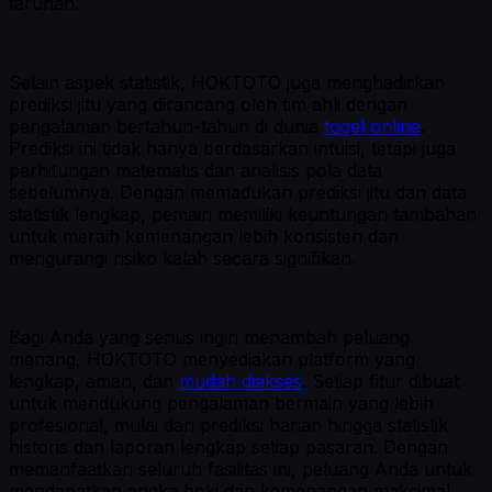
taruhan.
Selain aspek statistik, HOKTOTO juga menghadirkan
prediksi jitu yang dirancang oleh tim ahli dengan
pengalaman bertahun-tahun di dunia
togel online
.
Prediksi ini tidak hanya berdasarkan intuisi, tetapi juga
perhitungan matematis dan analisis pola data
sebelumnya. Dengan memadukan prediksi jitu dan data
statistik lengkap, pemain memiliki keuntungan tambahan
untuk meraih kemenangan lebih konsisten dan
mengurangi risiko kalah secara signifikan.
Bagi Anda yang serius ingin menambah peluang
menang, HOKTOTO menyediakan platform yang
lengkap, aman, dan
mudah diakses
. Setiap fitur dibuat
untuk mendukung pengalaman bermain yang lebih
profesional, mulai dari prediksi harian hingga statistik
historis dan laporan lengkap setiap pasaran. Dengan
memanfaatkan seluruh fasilitas ini, peluang Anda untuk
mendapatkan angka hoki dan kemenangan maksimal