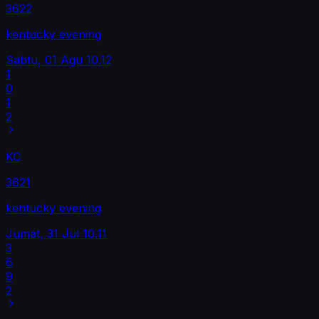
3622
kentucky evening
Sabtu, 01 Agu
10.12
1
0
1
2
KC
3621
kentucky evening
Jumat, 31 Jul
10.11
3
6
9
2