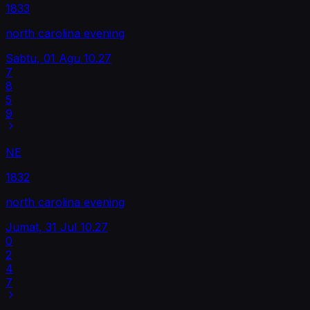
1833
north carolina evening
Sabtu, 01 Agu
10.27
7
8
5
9
NE
1832
north carolina evening
Jumat, 31 Jul
10.27
0
2
4
7