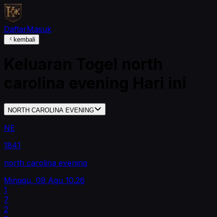
Daftar
Masuk
kembali
Keluaran Togel
north
carolina evening
Hari ini
NORTH CAROLINA EVENING
NE
1841
north carolina evening
Minggu, 09 Agu
10.26
1
7
2