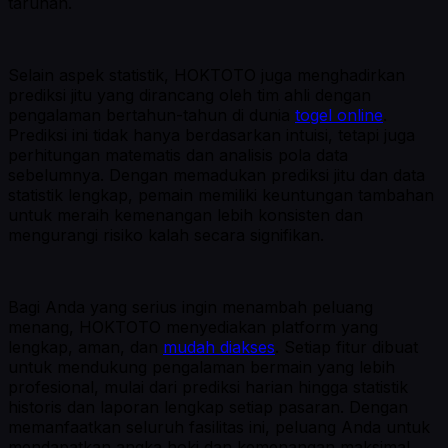
taruhan.
Selain aspek statistik, HOKTOTO juga menghadirkan
prediksi jitu yang dirancang oleh tim ahli dengan
pengalaman bertahun-tahun di dunia
togel online
.
Prediksi ini tidak hanya berdasarkan intuisi, tetapi juga
perhitungan matematis dan analisis pola data
sebelumnya. Dengan memadukan prediksi jitu dan data
statistik lengkap, pemain memiliki keuntungan tambahan
untuk meraih kemenangan lebih konsisten dan
mengurangi risiko kalah secara signifikan.
Bagi Anda yang serius ingin menambah peluang
menang, HOKTOTO menyediakan platform yang
lengkap, aman, dan
mudah diakses
. Setiap fitur dibuat
untuk mendukung pengalaman bermain yang lebih
profesional, mulai dari prediksi harian hingga statistik
historis dan laporan lengkap setiap pasaran. Dengan
memanfaatkan seluruh fasilitas ini, peluang Anda untuk
mendapatkan angka hoki dan kemenangan maksimal