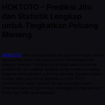
HOKTOTO – Prediksi Jitu
dan Statistik Lengkap
untuk Tingkatkan Peluang
Menang
HOKTOTO
telah menjadi salah satu platform togel online
yang paling dicari oleh para pemain berpengalaman
maupun pemula. Rahasianya terletak pada kombinasi
prediksi jitu dan statistik lengkap yang membantu setiap
anggota meningkatkan peluang menang. Dengan sistem
analisis data yang terus diperbarui, HOKTOTO
memberikan insight akurat mengenai angka-angka
potensial yang sering muncul, sehingga strategi bermain
Anda bisa lebih tepat sasaran.