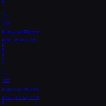
4
TU
1823
totomacau 13:00 wib
Rabu, 05 Agu
13.12
0
6
2
9
TU
1822
totomacau 13:00 wib
Selasa, 04 Agu
13.12
9