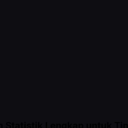
n Statistik Lengkap untuk T