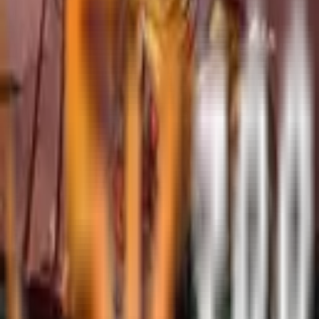
HOKTOTO
telah menjadi salah satu platform togel online
yang paling dicari oleh para pemain berpengalaman
maupun pemula. Rahasianya terletak pada kombinasi
prediksi jitu dan statistik lengkap yang membantu setiap
anggota meningkatkan peluang menang. Dengan sistem
analisis data yang terus diperbarui, HOKTOTO
memberikan insight akurat mengenai angka-angka
potensial yang sering muncul, sehingga strategi bermain
Anda bisa lebih tepat sasaran.
Selain menyediakan prediksi harian, HOKTOTO juga
menghadirkan
statistik historis
dari berbagai pasaran
togel, mulai dari angka keluar terbesar, angka favorit,
hingga pola angka yang sering muncul. Fitur ini
memungkinkan pemain melakukan evaluasi tren
sebelumnya untuk membuat keputusan taruhan yang
lebih cerdas. Statistik lengkap ini menjadi senjata utama
bagi mereka yang ingin bermain dengan pendekatan
logis dan terukur, bukan sekadar mengandalkan
keberuntungan.