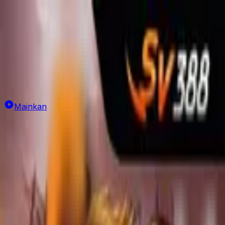
Daftar
Masuk
cockfight
Cari Permainan
Provider :
Sv388 Cock
Mainkan Sabung Ayam Online
Mainkan
HOKTOTO – Prediksi Jitu
dan Statistik Lengkap
untuk Tingkatkan Peluang
Menang