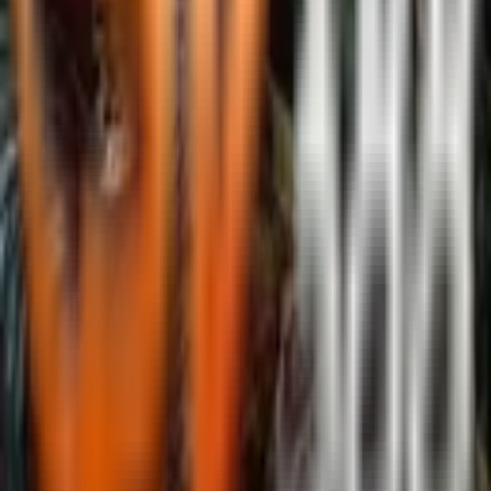
Salah satu keunggulan HOKTOTO adalah kemudahan
akses data. Pemain dapat memanfaatkan
grafik
interaktif
, tabel angka keluar, dan laporan bulanan yang
memudahkan analisis. Semua data ini tersaji dengan
tampilan yang ramah pengguna sehingga bahkan
pemula pun bisa memahami pola angka dengan cepat.
Dengan memanfaatkan informasi ini, Anda bisa
merancang strategi prediksi yang lebih efektif dan
meningkatkan peluang menang setiap kali memasang
taruhan.
Selain aspek statistik, HOKTOTO juga menghadirkan
prediksi jitu yang dirancang oleh tim ahli dengan
pengalaman bertahun-tahun di dunia
togel online
.
Prediksi ini tidak hanya berdasarkan intuisi, tetapi juga
perhitungan matematis dan analisis pola data
sebelumnya. Dengan memadukan prediksi jitu dan data
statistik lengkap, pemain memiliki keuntungan tambahan
untuk meraih kemenangan lebih konsisten dan